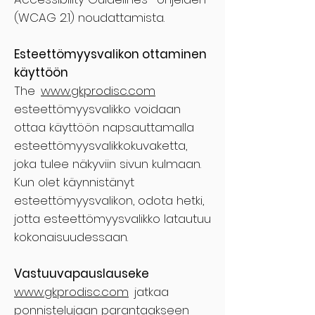
(WCAG 2.1) noudattamista.
Esteettömyysvalikon ottaminen
käyttöön
The
www.gkprodisc.com
esteettömyysvalikko voidaan
ottaa käyttöön napsauttamalla
esteettömyysvalikkokuvaketta,
joka tulee näkyviin sivun kulmaan.
Kun olet käynnistänyt
esteettömyysvalikon, odota hetki,
jotta esteettömyysvalikko latautuu
kokonaisuudessaan.
Vastuuvapauslauseke
www.gkprodisc.com
jatkaa
ponnistelujaan parantaakseen