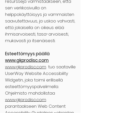
resursseja varmistaakseen, että
sen verkkosivuilla on
helppokäyttöisyys ja vammaisten
saavutettavuus, ja uskoo vahvasti,
että jokaisella on oikeus elää
ihmisarvoisesti, tasa-arvoisesti,
mukavasti ja itsenäisesti.
Esteettömyys päällä
www.gkprodisc.com
www.gkprodisc.com
tuo saataville
UserWay Website Accessibility
Widgetin, joka toimii erillisellä
esteettömyyspalvelimella.
Ohjelmisto mahdollistaa
www.gkprodisc.com
parantaakseen Web Content
Accessibility Guidelines -ohjeiden