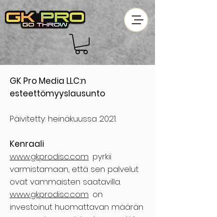
GK Pro Media LLC:n
esteettömyyslausunto
Päivitetty: heinäkuussa 2021.
Kenraali
www.gkprodisc.com
pyrkii
varmistamaan, että sen palvelut
ovat vammaisten saatavilla.
www.gkprodisc.com
on
investoinut huomattavan määrän