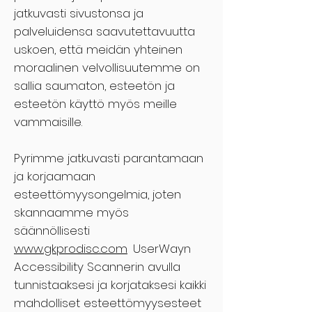
jatkuvasti sivustonsa ja
palveluidensa saavutettavuutta
uskoen, että meidän yhteinen
moraalinen velvollisuutemme on
sallia saumaton, esteetön ja
esteetön käyttö myös meille
vammaisille.
Pyrimme jatkuvasti parantamaan
ja korjaamaan
esteettömyysongelmia, joten
skannaamme myös
säännöllisesti
www.gkprodisc.com
UserWayn
Accessibility Scannerin avulla
tunnistaaksesi ja korjataksesi kaikki
mahdolliset esteettömyysesteet