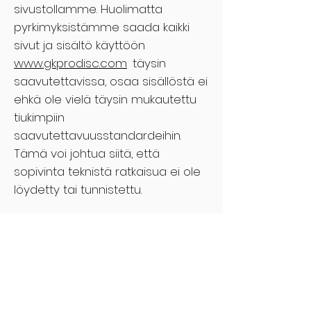
sivustollamme. Huolimatta
pyrkimyksistämme saada kaikki
sivut ja sisältö käyttöön
www.gkprodisc.com
täysin
saavutettavissa, osaa sisällöstä ei
ehkä ole vielä täysin mukautettu
tiukimpiin
saavutettavuusstandardeihin.
Tämä voi johtua siitä, että
sopivinta teknistä ratkaisua ei ole
löydetty tai tunnistettu.
Täällä sinua varten
Jos sinulla on vaikeuksia jonkin
sisällön kanssa
www.gkprodisc.com
tai tarvitset
apua missä tahansa sivustomme