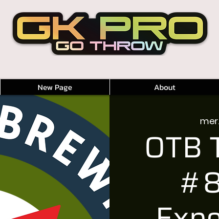
New Page
About
mer.
OTB T
#8
Expe