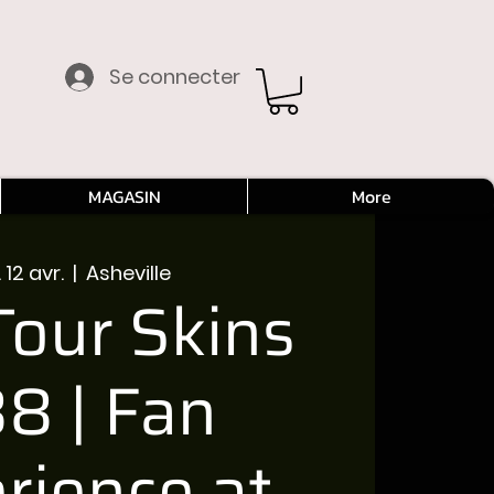
Se connecter
MAGASIN
More
 12 avr.
  |  
Asheville
our Skins
8 | Fan
rience at