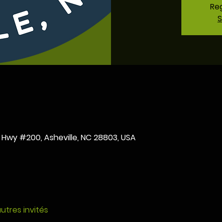
Reg
S
te Hwy #200, Asheville, NC 28803, USA
autres invités