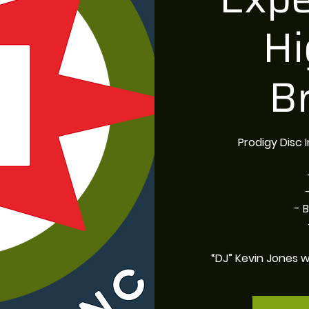
Hi
B
Prodigy Disc
- 
“DJ” Kevin Jones w