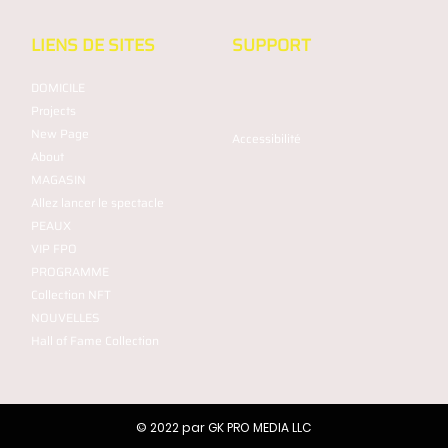
LIENS DE SITES
SUPPORT
DOMICILE
Projects
New Page
Accessibilité
About
MAGASIN
Allez lancer le spectacle
PEAUX
VIP FPO
PROGRAMME
Collection NFT
NOUVELLES
Hall of Fame Collection
© 2022 par GK PRO MEDIA LLC