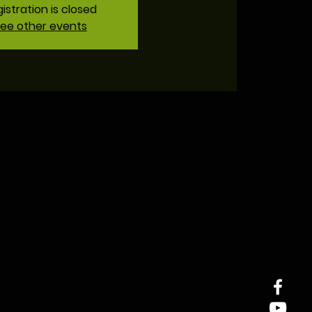
istration is closed
ee other events