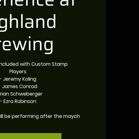
ghland
rewing
 Included with Custom Stamp
Players
- Jeremy Koling
- James Conrad
Brian Schweberger
- Ezra Robinson
ill be performing after the maych