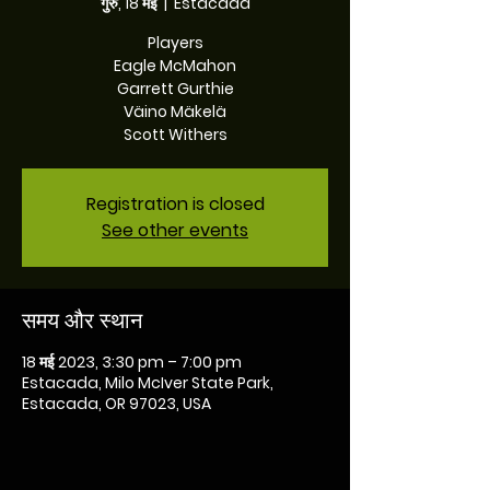
गुरु, 18 मई
  |  
Estacada
Players
Eagle McMahon
Garrett Gurthie
Väino Mäkelä
Registration is closed
See other events
समय और स्थान
18 मई 2023, 3:30 pm – 7:00 pm
Estacada, Milo McIver State Park,
Estacada, OR 97023, USA