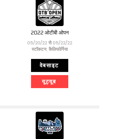
2022 ओटीबी ओपन
05/20/22 से 05/22/22
स्टॉकटन, कैलिफोर्निया
वेबसाइट
यूट्यूब