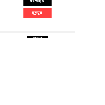
वेबसाइट
यूट्यूब
2022 डेस मोइनेस चैलेंज
08/19/22 से 08/21/22
डेस मोइनेस, आयोवा
वेबसाइट
यूट्यूब