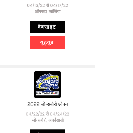
04/13/22 से 04/17/22
ऑगस्टा, जॉर्जिया
वेबसाइट
यूट्यूब
2022 जोन्सबोरो ओपन
04/22/22 से 04/24/22
जोन्सबोरो, अर्कांसासो