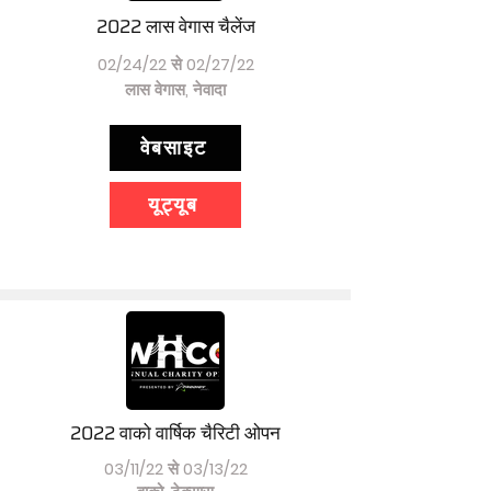
2022 लास वेगास चैलेंज
02/24/22 से 02/27/22
लास वेगास, नेवादा
वेबसाइट
यूट्यूब
2022 वाको वार्षिक चैरिटी ओपन
03/11/22 से 03/13/22