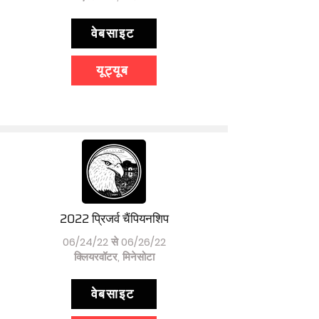
वेबसाइट
यूट्यूब
2022 प्रिजर्व चैंपियनशिप
06/24/22 से 06/26/22
क्लियरवॉटर, मिनेसोटा
वेबसाइट