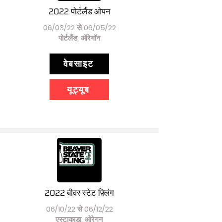
2022 पोर्टलैंड ओपन
06/03/22 से 06/05/22
पोर्टलैंड, ऑरेगॉन
वेबसाइट
यूट्यूब
2022 बीवर स्टेट फ़्लिंग
06/10/22 से 06/12/22
एस्टाकाडा, ओरेगन