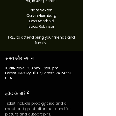
रवि, 18 अग॰
  |  
Forest
Nate Sexton
Calvin Heimburg
Ezra Aderhold
Isaac Robinson
FREE to attend bring your friends and
family!!
समय और स्थान
18 अग॰ 2024, 1:30 pm – 6:00 pm
Forest, 1148 Ivy Hill Dr, Forest, VA 24551,
USA
इवेंट के बारे में
Ticket include prodigy disc and a 
meet and greet after the round for 
picture and autographs.